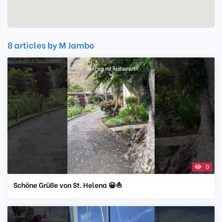
8 articles by M Jambo
0
Schöne Grüße von St. Helena 😀⛵️