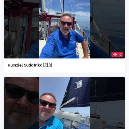
0
Kursziel Südafrika 🇿🇦