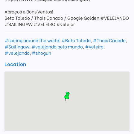
Abraços e Bons Ventos!
Beto Toledo / Thais Canado / Google Golden #VELEJANDO
#SAILINGAW #VELEIRO #velejar
#sailing around the world
,
#Beto Toledo
,
#Thais Canado
,
#Sailingaw
,
#velejando pelo mundo
,
#veleiro
,
#velejando
,
#shogun
Location