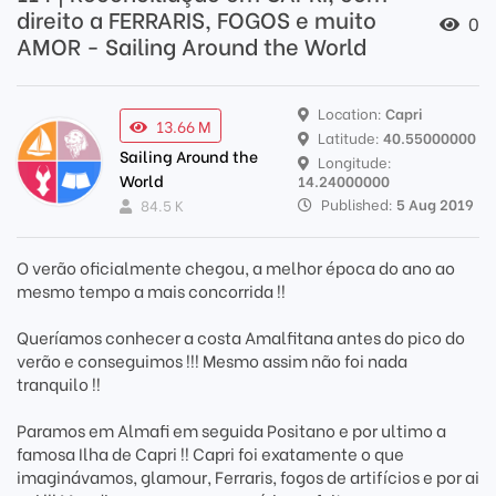
direito a FERRARIS, FOGOS e muito
0
AMOR - Sailing Around the World
Location:
Capri
13.66 M
Latitude:
40.55000000
Sailing Around the
Longitude:
World
14.24000000
Published:
5 Aug 2019
84.5 K
O verão oficialmente chegou, a melhor época do ano ao
mesmo tempo a mais concorrida !!
Queríamos conhecer a costa Amalfitana antes do pico do
verão e conseguimos !!! Mesmo assim não foi nada
tranquilo !!
Paramos em Almafi em seguida Positano e por ultimo a
famosa Ilha de Capri !! Capri foi exatamente o que
imaginávamos, glamour, Ferraris, fogos de artifícios e por ai