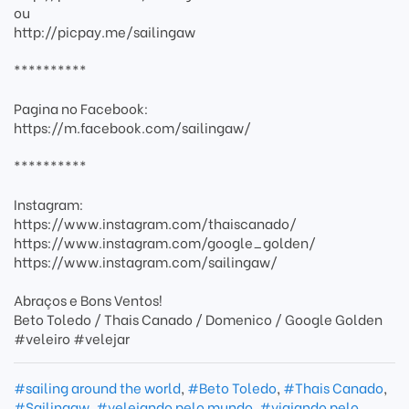
ou
http://picpay.me/sailingaw
**********
Pagina no Facebook:
https://m.facebook.com/sailingaw/
**********
Instagram:
https://www.instagram.com/thaiscanado/
https://www.instagram.com/google_golden/
https://www.instagram.com/sailingaw/
Abraços e Bons Ventos!
Beto Toledo / Thais Canado / Domenico / Google Golden
#veleiro #velejar
#sailing around the world
,
#Beto Toledo
,
#Thais Canado
,
#Sailingaw
,
#velejando pelo mundo
,
#viajando pelo