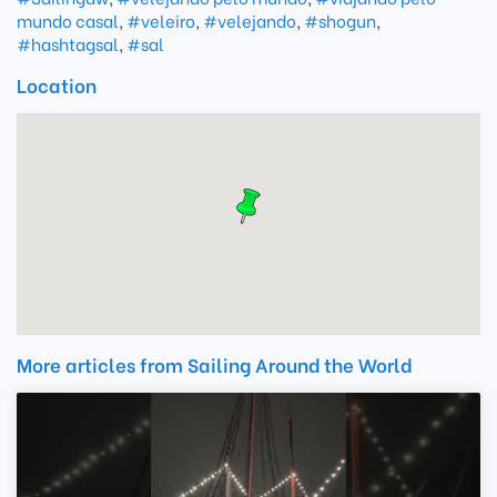
mundo casal
,
#veleiro
,
#velejando
,
#shogun
,
#hashtagsal
,
#sal
Location
More articles from Sailing Around the World