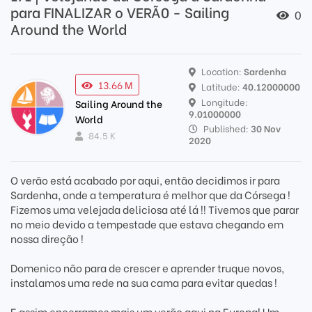
para FINALIZAR o VERÃ0 - Sailing
0
Around the World
Location:
Sardenha
13.66 M
Latitude:
40.12000000
Longitude:
Sailing Around the
9.01000000
World
Published:
30 Nov
84.5 K
2020
O verão está acabado por aqui, então decidimos ir para
Sardenha, onde a temperatura é melhor que da Córsega !
Fizemos uma velejada deliciosa até lá !! Tivemos que parar
no meio devido a tempestade que estava chegando em
nossa direção !
Domenico não para de crescer e aprender truque novos,
instalamos uma rede na sua cama para evitar quedas !
E assim encerramos mais um verão aqui na Europa! Um