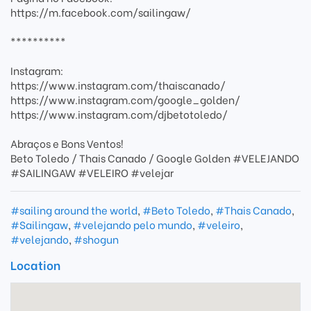
https://m.facebook.com/sailingaw/
**********
Instagram:
https://www.instagram.com/thaiscanado/
https://www.instagram.com/google_golden/
https://www.instagram.com/djbetotoledo/
Abraços e Bons Ventos!
Beto Toledo / Thais Canado / Google Golden #VELEJANDO
#SAILINGAW #VELEIRO #velejar
#sailing around the world
,
#Beto Toledo
,
#Thais Canado
,
#Sailingaw
,
#velejando pelo mundo
,
#veleiro
,
#velejando
,
#shogun
Location