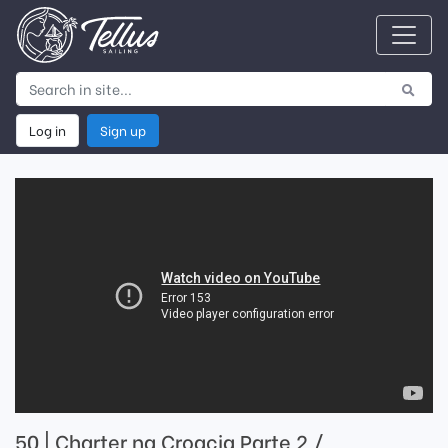
Log in
Sign up
50 | Charter na Croacia Parte 2 /