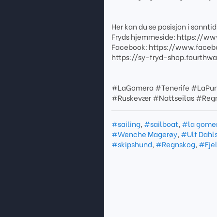
Her kan du se posisjon i sannt
Fryds hjemmeside: https://ww
Facebook: https://www.faceb
https://sy-fryd-shop.fourthw
#LaGomera #Tenerife #LaPun
#Ruskevær #Nattseilas #Regn
#sailing
,
#sailboat
,
#la gome
#Wenche Magerøy
,
#Ulf Dahls
#skipshund
,
#Regnskog
,
#Fjel