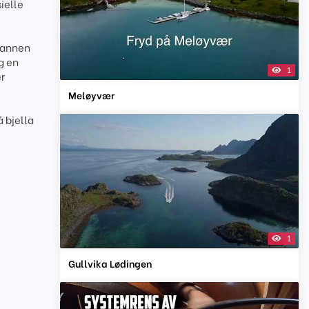
ielle
n annen
g en
1
er
Meløyvær
å bjella
1
Gullvika Lødingen