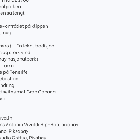
onalparken
en så langt
r
ie-området på klippen
 smug
ero) – En lokal tradisjon
 og sterk vind
nay nasjonalpark)
r Lurka
e på Tenerife
ebastian
ndring
ttseilas mot Gran Canaria
gen
uvalin
ns Antonio Vivaldi Hip-Hop, pixabay
no, Piksabay
Audio Coffee, Pixabay