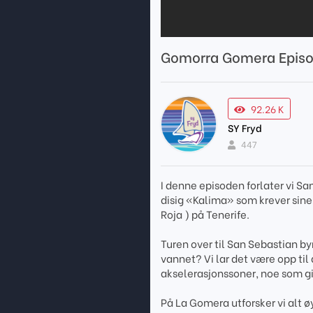
Gomorra Gomera Episo
92.26 K
SY Fryd
447
I denne episoden forlater vi San
disig «Kalima» som krever sine 
Roja ) på Tenerife.
Turen over til San Sebastian by
vannet? Vi lar det være opp til 
akselerasjonssoner, noe som gi
På La Gomera utforsker vi alt ø