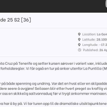
de 25 S2 [36]
Location:
La Go
Latitude:
28.10
Longitude:
-17.
Published:
26 A
ta Cruz på Tenerife og setter kursen sørover i variert vær, inklud
forholdsregler. Vi får også en tur på anker utenfor La Puntilla 
r på både spenning og undring. Var det en hval eller en skilpadde 
dere seere å avgjøre! Seilasen blir etter hvert preget av kraftig v
r oss en skikkelig saltvannsdusj før vi trygt ankommer marinaen
ya har å by på. Vi tar turen opp til de dramatiske utsiktspunktene