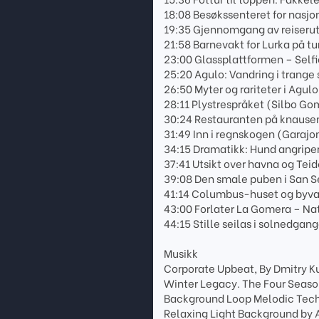
18:08 Besøkssenteret for nasj
19:35 Gjennomgang av reiserut
21:58 Barnevakt for Lurka på tu
23:00 Glassplattformen – Self
25:20 Agulo: Vandring i trange
26:50 Myter og rariteter i Agulo
28:11 Plystrespråket (Silbo Gom
30:24 Restauranten på knausen
31:49 Inn i regnskogen (Garajo
34:15 Dramatikk: Hund angripe
37:41 Utsikt over havna og Teid
39:08 Den smale puben i San S
41:14 Columbus-huset og byva
43:00 Forlater La Gomera – Na
44:15 Stille seilas i solnedgan
Musikk
Corporate Upbeat, By Dmitry K
Winter Legacy. The Four Seaso
Background Loop Melodic Tech
Relaxing Light Background by 