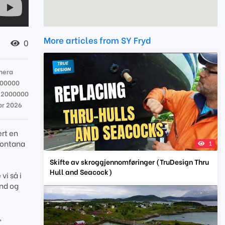
More articles from SY Fryd
0
mera
000000
22000000
pr 2026
ert en
(Montana
1
Skifte av skroggjennomføringer (TruDesign Thru
Hull and Seacock)
vi så i
ind og
.
,