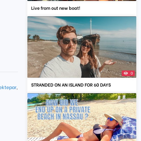
Live from out new boat!
0
,
STRANDED ON AN ISLAND FOR 60 DAYS
ektepar
,