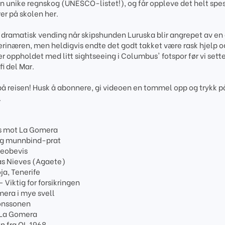
 unike regnskog (UNESCO-listet!), og får oppleve det helt spes
r på skolen her.
 dramatisk vending når skipshunden Luruska blir angrepet av e
eterinæren, men heldigvis endte det godt takket være rask hjelp o
er oppholdet med litt sightseeing i Columbus' fotspor før vi sett
i del Mar.
 på reisen! Husk å abonnere, gi videoen en tommel opp og trykk p
.
rs mot La Gomera
 og munnbind-prat
deobevis
las Nieves (Agaete)
ja, Tenerife
 Viktig for forsikringen
mera i mye svell
jonssonen
 La Gomera
en fra OL 1968