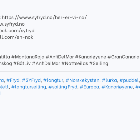
id: https://www.syfryd.no/her-er-vi-na/
w.syfryd.no
ook.com/syfryd
all.com/en-nok
tilla #MontanaRoja #AnfiDelMar #Kanariøyene #GranCanaria
skog #BåtLiv #AnfiDelMar #Nattseilas #Seiling
ra
,
#Fryd
,
#SYFryd
,
#langtur
,
#Norskekysten
,
#lurka
,
#puddel
lett
,
#langturseiling
,
#sailing Fryd
,
#Europa
,
#Kanariøyene
,
#
l