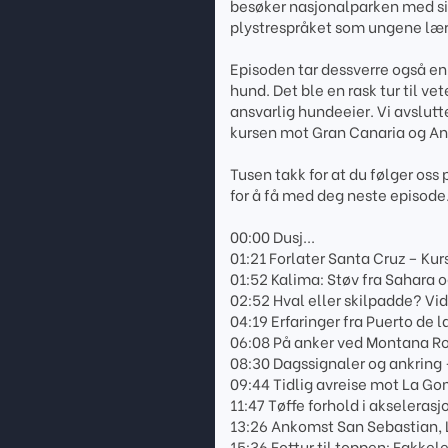
besøker nasjonalparken med sin
plystrespråket som ungene lære
Episoden tar dessverre også en
hund. Det ble en rask tur til v
ansvarlig hundeeier. Vi avslutt
kursen mot Gran Canaria og Anf
Tusen takk for at du følger oss
for å få med deg neste episode
00:00 Dusj...
01:21 Forlater Santa Cruz – Ku
01:52 Kalima: Støv fra Sahara
02:52 Hval eller skilpadde? Vi
04:19 Erfaringer fra Puerto de 
06:08 På anker ved Montana Ro
08:30 Dagssignaler og ankring –
09:44 Tidlig avreise mot La Go
11:47 Tøffe forhold i akseleras
13:26 Ankomst San Sebastian,
15:36 Fottur til toppen: Fakkel