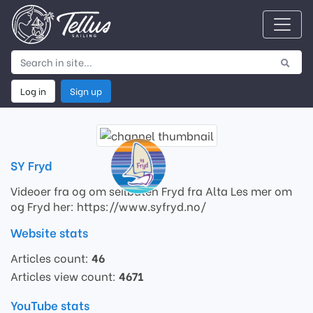
Log in
Sign up
SY Fryd
Videoer fra og om seilbåten Fryd fra Alta Les mer om
og Fryd her: https://www.syfryd.no/
Website stats
Articles count:
46
Articles view count:
4671
YouTube stats