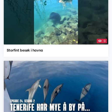
0
Storfint besøk i havna