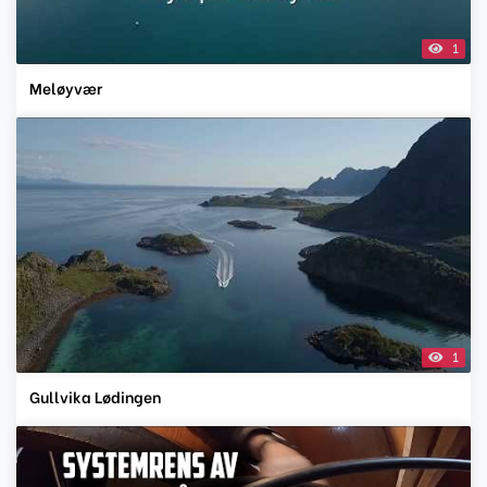
1
Meløyvær
1
Gullvika Lødingen