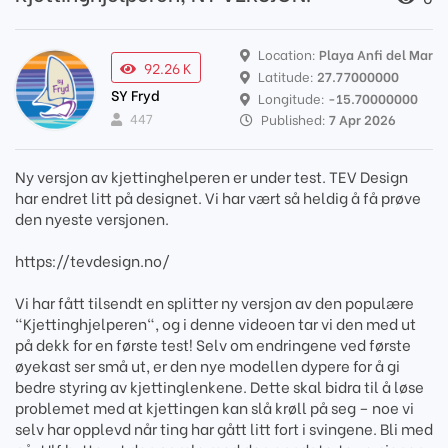
Location:
Playa Anfi del Mar
92.26 K
Latitude:
27.77000000
SY Fryd
Longitude:
-15.70000000
447
Published:
7 Apr 2026
Ny versjon av kjettinghelperen er under test. TEV Design
har endret litt på designet. Vi har vært så heldig å få prøve
den nyeste versjonen.
https://tevdesign.no/
Vi har fått tilsendt en splitter ny versjon av den populære
"Kjettinghjelperen", og i denne videoen tar vi den med ut
på dekk for en første test! Selv om endringene ved første
øyekast ser små ut, er den nye modellen dypere for å gi
bedre styring av kjettinglenkene. Dette skal bidra til å løse
problemet med at kjettingen kan slå krøll på seg – noe vi
selv har opplevd når ting har gått litt fort i svingene. Bli med