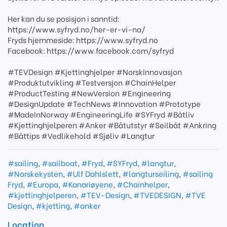
Her kan du se posisjon i sanntid:
https://www.syfryd.no/her-er-vi-na/
Fryds hjemmeside: https://www.syfryd.no
Facebook: https://www.facebook.com/syfryd
#TEVDesign #Kjettinghjelper #NorskInnovasjon
#Produktutvikling #Testversjon #ChainHelper
#ProductTesting #NewVersion #Engineering
#DesignUpdate #TechNews #Innovation #Prototype
#MadeInNorway #EngineeringLife #SYFryd #Båtliv
#Kjettinghjelperen #Anker #Båtutstyr #Seilbåt #Ankring
#Båttips #Vedlikehold #Sjøliv #Langtur
#sailing
,
#sailboat
,
#Fryd
,
#SYFryd
,
#langtur
,
#Norskekysten
,
#Ulf Dahlslett
,
#langturseiling
,
#sailing
Fryd
,
#Europa
,
#Kanariøyene
,
#Chainhelper
,
#kjettinghjelperen
,
#TEV-Design
,
#TVEDESIGN
,
#TVE
Design
,
#kjetting
,
#anker
Location