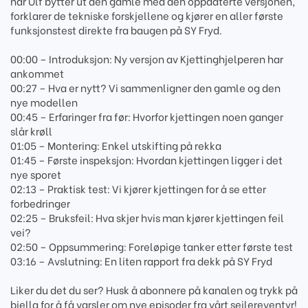
når Ulf bytter ut den gamle med den oppdaterte versjonen,
forklarer de tekniske forskjellene og kjører en aller første
funksjonstest direkte fra baugen på SY Fryd.
00:00 – Introduksjon: Ny versjon av Kjettinghjelperen har
ankommet
00:27 – Hva er nytt? Vi sammenligner den gamle og den
nye modellen
00:45 – Erfaringer fra før: Hvorfor kjettingen noen ganger
slår krøll
01:05 – Montering: Enkel utskifting på rekka
01:45 – Første inspeksjon: Hvordan kjettingen ligger i det
nye sporet
02:13 – Praktisk test: Vi kjører kjettingen for å se etter
forbedringer
02:25 – Bruksfeil: Hva skjer hvis man kjører kjettingen feil
vei?
02:50 – Oppsummering: Foreløpige tanker etter første test
03:16 – Avslutning: En liten rapport fra dekk på SY Fryd
Liker du det du ser? Husk å abonnere på kanalen og trykk på
bjella for å få varsler om nye episoder fra vårt seilereventyr!