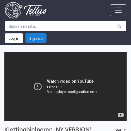
Log in
Sign up
Kjettinghjelperen, NY VERSJON!
0