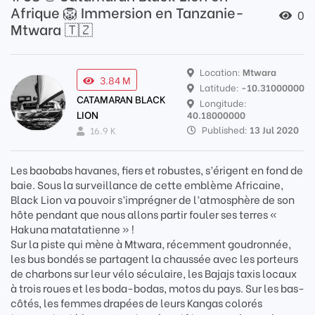
Afrique 🦁 Immersion en Tanzanie-
0
Mtwara 🇹🇿
Location:
Mtwara
3.84 M
Latitude:
-10.31000000
CATAMARAN BLACK
Longitude:
LION
40.18000000
Published:
13 Jul 2020
16.9 K
Les baobabs havanes, fiers et robustes, s’érigent en fond de
baie. Sous la surveillance de cette emblème Africaine,
Black Lion va pouvoir s’imprégner de l’atmosphère de son
hôte pendant que nous allons partir fouler ses terres «
Hakuna matatatienne » !
Sur la piste qui mène à Mtwara, récemment goudronnée,
les bus bondés se partagent la chaussée avec les porteurs
de charbons sur leur vélo séculaire, les Bajajs taxis locaux
à trois roues et les boda-bodas, motos du pays. Sur les bas-
côtés, les femmes drapées de leurs Kangas colorés