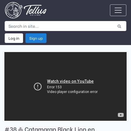
Log in
Sign up
#38 ⛵️ Catamaran Black Lion en