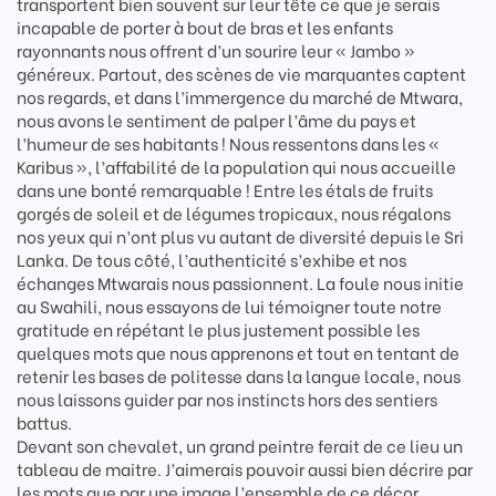
transportent bien souvent sur leur tête ce que je serais
incapable de porter à bout de bras et les enfants
rayonnants nous offrent d’un sourire leur « Jambo »
généreux. Partout, des scènes de vie marquantes captent
nos regards, et dans l’immergence du marché de Mtwara,
nous avons le sentiment de palper l’âme du pays et
l’humeur de ses habitants ! Nous ressentons dans les «
Karibus », l’affabilité de la population qui nous accueille
dans une bonté remarquable ! Entre les étals de fruits
gorgés de soleil et de légumes tropicaux, nous régalons
nos yeux qui n’ont plus vu autant de diversité depuis le Sri
Lanka. De tous côté, l’authenticité s’exhibe et nos
échanges Mtwarais nous passionnent. La foule nous initie
au Swahili, nous essayons de lui témoigner toute notre
gratitude en répétant le plus justement possible les
quelques mots que nous apprenons et tout en tentant de
retenir les bases de politesse dans la langue locale, nous
nous laissons guider par nos instincts hors des sentiers
battus.
Devant son chevalet, un grand peintre ferait de ce lieu un
tableau de maitre. J’aimerais pouvoir aussi bien décrire par
les mots que par une image l’ensemble de ce décor.