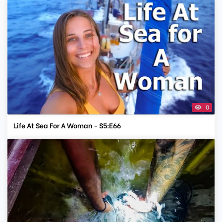
0
Life At Sea For A Woman - S5:E66