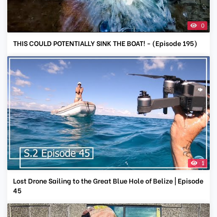
0
THIS COULD POTENTIALLY SINK THE BOAT! - (Episode 195)
1
Lost Drone Sailing to the Great Blue Hole of Belize | Episode
45