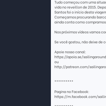
Tudo começou com uma situaçã
vida no reveillon de 2015. Dep
Santos foi o início desta viage
Começamos procurando barco, f
ainda conta como compramos o
Nos próximos vídeos vamos co
Se você gostou, não deixe de 
Apoie nosso canal:
https://apoia.se/sailingaroun
ou
http://patreon.com/sailingar
**********
Pagina no Facebook:
https://m.facebook.com/sail