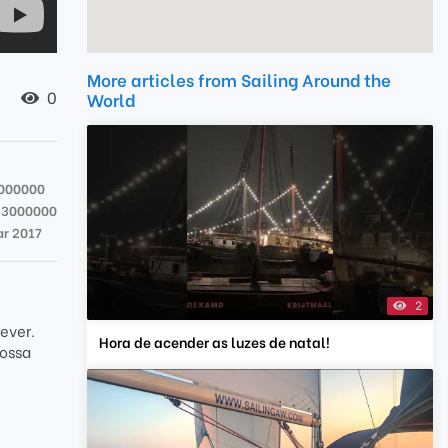
More articles from Sailing Around the
0
World
000000
33000000
ar 2017
2
ever.
Hora de acender as luzes de natal!
Nossa