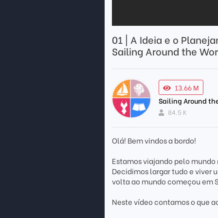
01 | A Ideia e o Plane
Sailing Around the Wor
13.66 M
Sailing Around th
84.5 K
Olá! Bem vindos a bordo!
Estamos viajando pelo mundo 
Decidimos largar tudo e viver 
volta ao mundo começou em Sa
Neste vídeo contamos o que a