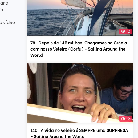
ar a
em
o vídeo
2
78 | Depois de 145 milhas, Chegamos na Grécia
com nosso Veleiro (Corfu) - Sailing Around the
World
2
110 | A Vida no Veleiro é SEMPRE uma SURPRESA
- Sailing Around the World