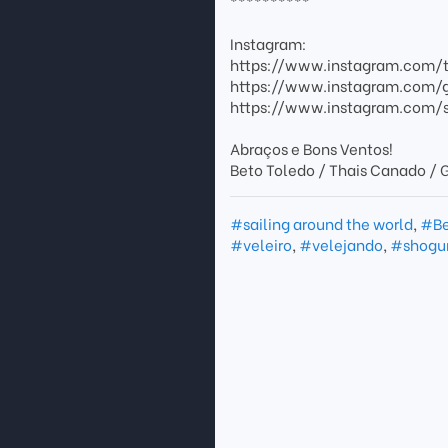
**********
Instagram:
https://www.instagram.com/
https://www.instagram.com/
https://www.instagram.com/s
Abraços e Bons Ventos!
Beto Toledo / Thais Canado 
#sailing around the world
,
#Be
#veleiro
,
#velejando
,
#shogu