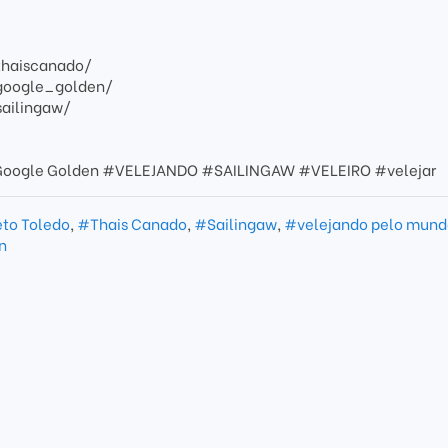
thaiscanado/
google_golden/
ailingaw/
/ Google Golden #VELEJANDO #SAILINGAW #VELEIRO #velejar
to Toledo
,
#Thais Canado
,
#Sailingaw
,
#velejando pelo mund
n