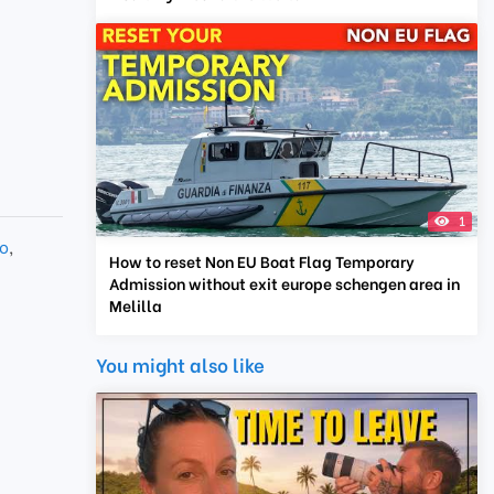
1
o
,
How to reset Non EU Boat Flag Temporary
Admission without exit europe schengen area in
Melilla
You might also like