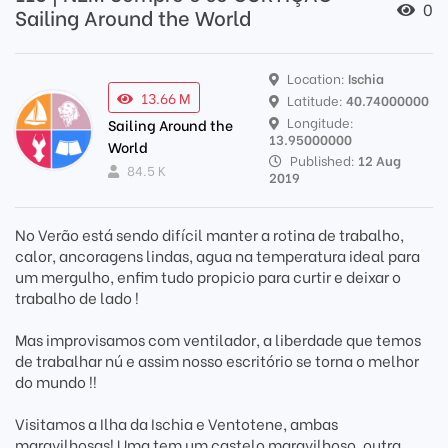
0
Sailing Around the World
Location:
Ischia
13.66 M
Latitude:
40.74000000
Longitude:
Sailing Around the
13.95000000
World
Published:
12 Aug
84.5 K
2019
No Verão está sendo difícil manter a rotina de trabalho,
calor, ancoragens lindas, agua na temperatura ideal para
um mergulho, enfim tudo propicio para curtir e deixar o
trabalho de lado !
Mas improvisamos com ventilador, a liberdade que temos
de trabalhar nú e assim nosso escritório se torna o melhor
do mundo !!
Visitamos a Ilha da Ischia e Ventotene, ambas
maravilhosas! Uma tem um castelo maravilhoso, outra