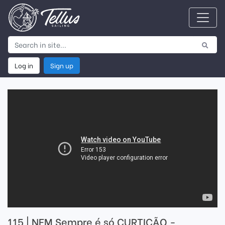
Log in
Sign up
115 | NEM Sempre é só CURTIÇÃO -