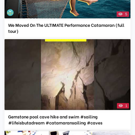
5
We Moved On The ULTIMATE Performance Catamaran (full
tour)
1
Gemstone pool cave hike and swim #sailing
#lifeisbutadream #catamaransailing #caves