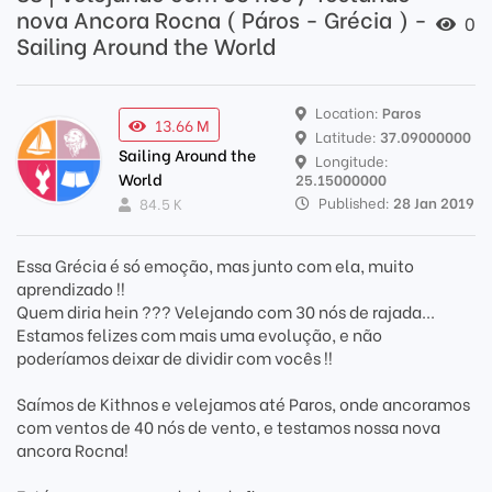
nova Ancora Rocna ( Páros - Grécia ) -
0
Sailing Around the World
Location:
Paros
13.66 M
Latitude:
37.09000000
Sailing Around the
Longitude:
World
25.15000000
Published:
28 Jan 2019
84.5 K
Essa Grécia é só emoção, mas junto com ela, muito
aprendizado !!
Quem diria hein ??? Velejando com 30 nós de rajada...
Estamos felizes com mais uma evolução, e não
poderíamos deixar de dividir com vocês !!
Saímos de Kithnos e velejamos até Paros, onde ancoramos
com ventos de 40 nós de vento, e testamos nossa nova
ancora Rocna!