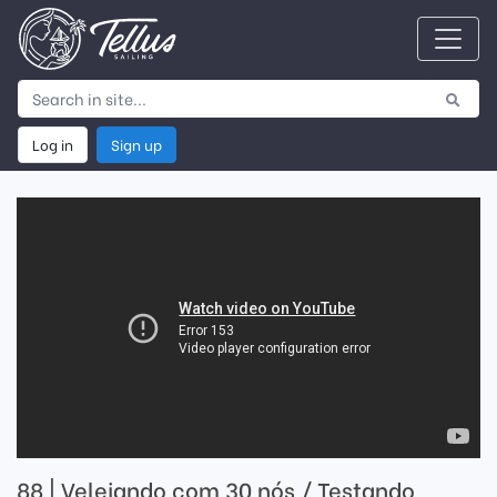
Log in
Sign up
88 | Velejando com 30 nós / Testando