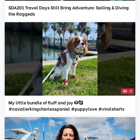
SDA201 Travel Days Still Bring Adventure: Sailing & Diving
the Raggeds
0
My little bundle of fluff and joy 🐶🥰
#cavalierkingcharlesspaniel #puppylove #viralshorts