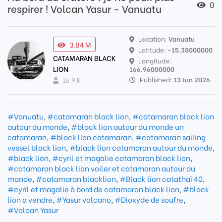
0
respirer ! Volcan Yasur - Vanuatu
Location:
Vanuatu
3.84 M
Latitude:
-15.38000000
CATAMARAN BLACK
Longitude:
LION
166.96000000
Published:
13 Jun 2026
16.9 K
#Vanuatu
,
#catamaran black lion
,
#catamaran black lion
autour du monde
,
#black lion autour du monde un
catamaran
,
#black lion catamaran
,
#catamaran sailing
vessel black lion
,
#black lion catamaran autour du monde
,
#black lion
,
#cyril et magalie catamaran black lion
,
#catamaran black lion voiler et catamaran autour du
monde
,
#catamaran blacklion
,
#Black lion catathaï 40
,
#cyril et magalie à bord de catamaran black lion
,
#black
lion a vendre
,
#Yasur volcano
,
#Dioxyde de soufre
,
#Volcan Yasur