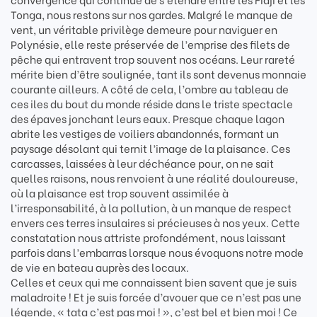
Tonga, nous restons sur nos gardes. Malgré le manque de
vent, un véritable privilège demeure pour naviguer en
Polynésie, elle reste préservée de l’emprise des filets de
pêche qui entravent trop souvent nos océans. Leur rareté
mérite bien d’être soulignée, tant ils sont devenus monnaie
courante ailleurs. A côté de cela, l’ombre au tableau de
ces iles du bout du monde réside dans le triste spectacle
des épaves jonchant leurs eaux. Presque chaque lagon
abrite les vestiges de voiliers abandonnés, formant un
paysage désolant qui ternit l’image de la plaisance. Ces
carcasses, laissées à leur déchéance pour, on ne sait
quelles raisons, nous renvoient à une réalité douloureuse,
où la plaisance est trop souvent assimilée à
l’irresponsabilité, à la pollution, à un manque de respect
envers ces terres insulaires si précieuses à nos yeux. Cette
constatation nous attriste profondément, nous laissant
parfois dans l’embarras lorsque nous évoquons notre mode
de vie en bateau auprès des locaux.
Celles et ceux qui me connaissent bien savent que je suis
maladroite ! Et je suis forcée d’avouer que ce n’est pas une
légende, « tata c’est pas moi ! », c’est bel et bien moi ! Ce