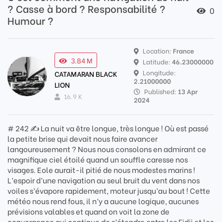
? Casse à bord ? Responsabilité ?
0
Humour ?
Location:
France
3.84 M
Latitude:
46.23000000
Longitude:
CATAMARAN BLACK
2.21000000
LION
Published:
13 Apr
16.9 K
2024
# 242 ✍️ La nuit va être longue, très longue ! Où est passé
la petite brise qui devait nous faire avancer
langoureusement ? Nous nous consolons en admirant ce
magnifique ciel étoilé quand un souffle caresse nos
visages. Eole aurait-il pitié de nous modestes marins !
L’espoir d’une navigation au seul bruit du vent dans nos
voiles s’évapore rapidement, moteur jusqu’au bout ! Cette
météo nous rend fous, il n’y a aucune logique, aucunes
prévisions valables et quand on voit la zone de
convergence qui continue de s’étendre entre les Fidji et les