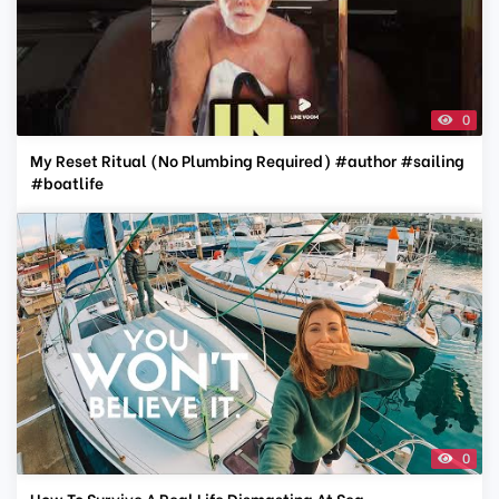
0
My Reset Ritual (No Plumbing Required) #author #sailing
#boatlife
0
How To Survive A Real Life Dismasting At Sea