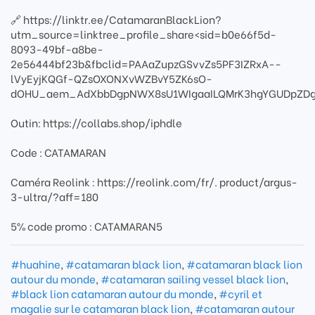
🔗 https://linktr.ee/CatamaranBlackLion?
utm_source=linktree_profile_share<sid=b0e66f5d-
8093-49bf-a8be-
2e56444bf23b&fbclid=PAAaZupzGSvvZs5PF3IZRxA--
lVyEyjKQGf-QZsOXONXvWZBvY5ZK6sO-
dOHU_aem_AdXbbDgpNWX8sU1WIgaaILQMrK3hgYGUDpZDg
Outin: https://collabs.shop/iphdle
Code : CATAMARAN
Caméra Reolink : https://reolink.com/fr/. product/argus-
3-ultra/?aff=180
5% code promo : CATAMARAN5
#huahine
,
#catamaran black lion
,
#catamaran black lion
autour du monde
,
#catamaran sailing vessel black lion
,
#black lion catamaran autour du monde
,
#cyril et
magalie sur le catamaran black lion
,
#catamaran autour