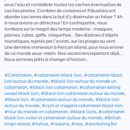
sous l’eau et considérer toutes les caches éventuelles de
ces îles pirates. Combien de corsaires et flibustiers ont
aborder ces terres dans le but d’y dissimuler un trésor ? Ah
si nous avions un détecteur ! En contrepartie, nous
tombons sur le magot des temps moderne : masques,
palmes, tubas, gaffe, claquettes… Des dizaines d’objets
touristiques, rejetés par l’océan, sur les plages au vent.
Une dernière immersion à Pelican Island, pour nous enivrer
de ce monde sous-marin. Nos vacanciers repartent déjà…
Nous sommes prêts à changer d’horizon…
#Catamaran
,
#catamaran black lion
,
#catamaran black
lion autour du monde
,
#black lion autour du monde un
catamaran
,
#black lion catamaran
,
#catamaran sailing
vessel black lion
,
#black lion catamaran autour du monde
,
#black lion
,
#catamaran autour du monde
,
#black lion
autour du monde
,
#cyril et magalie catamaran black lion
,
#tour du monde en catamaran
,
#black lions
,
#catamaran
black lion voiler et catamaran autour du monde
,
#British
Virgin Island
,
#tortue
,
#requins
,
#raie
,
#snorkeling Bvi